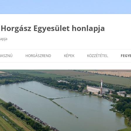
Horgász Egyesület honlapja
apja
Kilépés
a
HASZNÚ
HORGÁSZREND
KÉPEK
KÖZZÉTÉTEL
FEGY
tartalomba