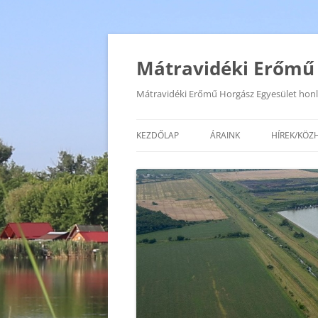
Mátravidéki Erőmű 
Mátravidéki Erőmű Horgász Egyesület honl
KEZDŐLAP
ÁRAINK
HÍREK/KÖZ