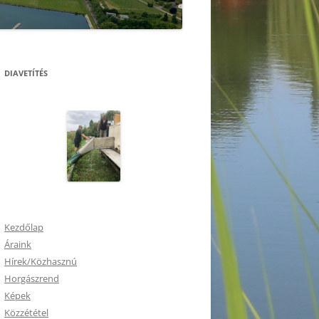
DIAVETÍTÉS
Kezdőlap
Áraink
Hírek/Közhasznú
Horgászrend
Képek
Közzététel