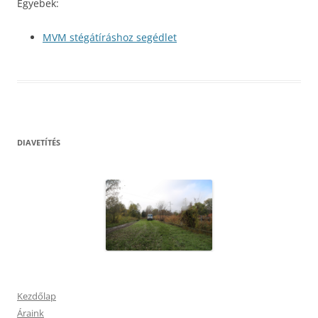
Egyebek:
MVM stégátíráshoz segédlet
DIAVETÍTÉS
Kezdőlap
Áraink