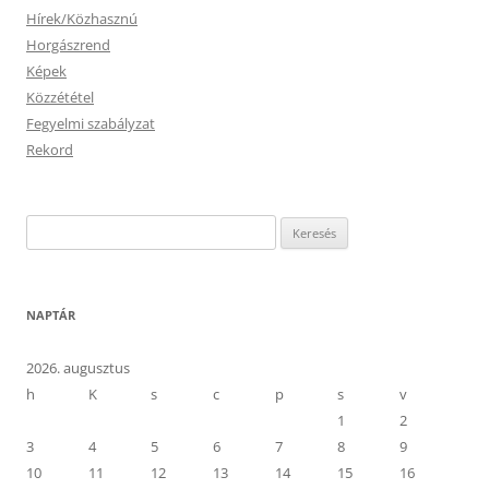
Hírek/Közhasznú
Horgászrend
Képek
Közzététel
Fegyelmi szabályzat
Rekord
Keresés:
NAPTÁR
2026. augusztus
h
K
s
c
p
s
v
1
2
3
4
5
6
7
8
9
10
11
12
13
14
15
16