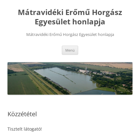
Mátravidéki Erőmű Horgász
Egyesület honlapja
Mátravidéki Erőmű Horgász Egyesület honlapja
Kilépés
Menü
a
tartalomba
Közzététel
Tisztelt látogató!