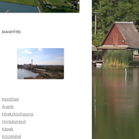
DIAVETÍTÉS
Kezdőlap
Áraink
Hírek/Közhasznú
Horgászrend
Képek
Közzététel