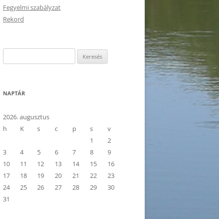
Fegyelmi szabályzat
Rekord
Keresés:
NAPTÁR
2026. augusztus
h
K
s
c
p
s
v
1
2
3
4
5
6
7
8
9
10
11
12
13
14
15
16
17
18
19
20
21
22
23
24
25
26
27
28
29
30
31