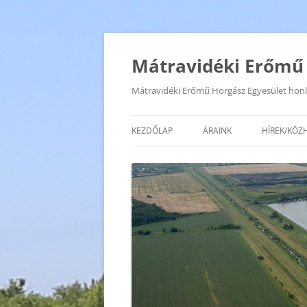
Mátravidéki Erőmű 
Mátravidéki Erőmű Horgász Egyesület honl
KEZDŐLAP
ÁRAINK
HÍREK/KÖZ