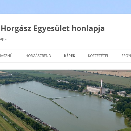
Horgász Egyesület honlapja
apja
Kilépés
a
HASZNÚ
HORGÁSZREND
KÉPEK
KÖZZÉTÉTEL
FEGY
tartalomba