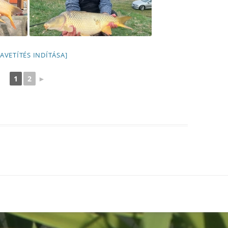
IAVETÍTÉS INDÍTÁSA]
1
2
►